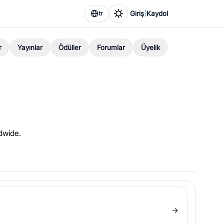
|
Giriş
Kaydol
tr
r
Yayınlar
Ödüller
Forumlar
Üyelik
dwide.