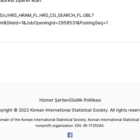
adresi ziyaret edin:
HRMS/c/HRS_HRAM_FL.HRS_CG_SEARCH_FL.GBL?
t&SiteId=1&JobOpeningId=2958531&PostingSeq=1
Hizmet Şartları
|
Gizlilik Politikası
yright © 2023 Korean International Statistical Society. All rights reser
domain of the Korean International Statistical Society. Korean International Statistical
nonprofit organization. EIN: 45-1725264.