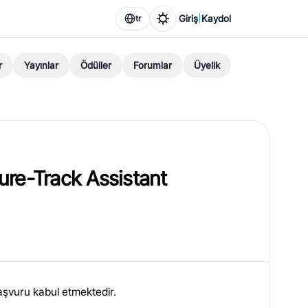
|
Giriş
Kaydol
tr
r
Yayınlar
Ödüller
Forumlar
Üyelik
ure-Track Assistant
aşvuru kabul etmektedir.