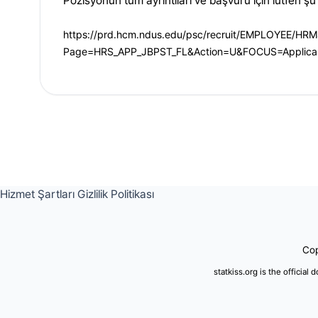
Pozisyonun tüm ayrıntıları ve başvuru için lütfen şu 
https://prd.hcm.ndus.edu/psc/recruit/EMPLOYEE/
Page=HRS_APP_JBPST_FL&Action=U&FOCUS=Applican
Hizmet Şartları
Gizlilik Politikası
Cop
statkiss.org is the official 