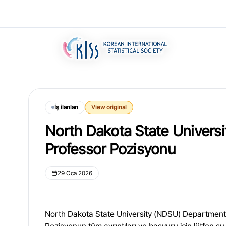
İş ilanları
View original
North Dakota State Universit
Professor Pozisyonu
29 Oca 2026
North Dakota State University (NDSU) Department o