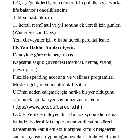
UC, aşağıdakileri içeren cömert izin politikasıyla work-
life balance’ı önceliklendirir:
Tatil ve hastalık izni
11 ücretli resmî tatil ve yıl sonuna ek ücretli izin günleri
(Winter Season Days)
Yeni ebeveynler için 6 hafta ücretli parental leave
Ek Yan Haklar Şunları İçerir:
Deneyime göre rekabetçi maaş
Kapsamlı sağlık güvencesi (medical, dental, vision,
prescription)
Flexible spending accounts ve wellness programları
Mesleki gelişim ve mentorluk fırsatları
UC’nin neden çalışmak için harika bir yer olduğunu
öğrenmek için kariyer sayfamızı ziyaret edin:
https://www.uc.edu/careers.html
UC, E-Verify employer’dır. Bu pozisyona alınmanız
halinde, Federal I-9 employment verification süreci
kapsamında kabul edilebilir orijinal kimlik belgelerini
sunarak çalışma uygunluğunuza dair tatmin edici kanıt