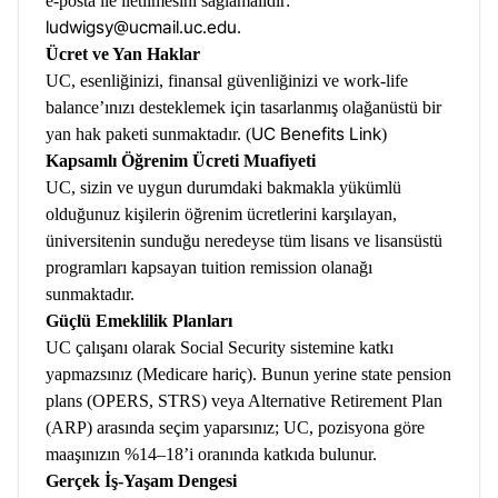
e-posta ile iletilmesini sağlamalıdır:
ludwigsy@ucmail.uc.edu
.
Ücret ve Yan Haklar
UC, esenliğinizi, finansal güvenliğinizi ve work-life
balance’ınızı desteklemek için tasarlanmış olağanüstü bir
UC Benefits Link
yan hak paketi sunmaktadır. (
)
Kapsamlı Öğrenim Ücreti Muafiyeti
UC, sizin ve uygun durumdaki bakmakla yükümlü
olduğunuz kişilerin öğrenim ücretlerini karşılayan,
üniversitenin sunduğu neredeyse tüm lisans ve lisansüstü
programları kapsayan tuition remission olanağı
sunmaktadır.
Güçlü Emeklilik Planları
UC çalışanı olarak Social Security sistemine katkı
yapmazsınız (Medicare hariç). Bunun yerine state pension
plans (OPERS, STRS) veya Alternative Retirement Plan
(ARP) arasında seçim yaparsınız; UC, pozisyona göre
maaşınızın %14–18’i oranında katkıda bulunur.
Gerçek İş-Yaşam Dengesi