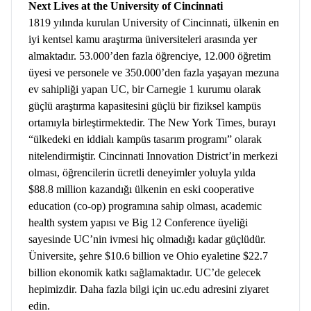
Next Lives at the University of Cincinnati
1819 yılında kurulan University of Cincinnati, ülkenin en
iyi kentsel kamu araştırma üniversiteleri arasında yer
almaktadır. 53.000’den fazla öğrenciye, 12.000 öğretim
üyesi ve personele ve 350.000’den fazla yaşayan mezuna
ev sahipliği yapan UC, bir Carnegie 1 kurumu olarak
güçlü araştırma kapasitesini güçlü bir fiziksel kampüs
ortamıyla birleştirmektedir. The New York Times, burayı
“ülkedeki en iddialı kampüs tasarım programı” olarak
nitelendirmiştir. Cincinnati Innovation District’in merkezi
olması, öğrencilerin ücretli deneyimler yoluyla yılda
$88.8 million kazandığı ülkenin en eski cooperative
education (co-op) programına sahip olması, academic
health system yapısı ve Big 12 Conference üyeliği
sayesinde UC’nin ivmesi hiç olmadığı kadar güçlüdür.
Üniversite, şehre $10.6 billion ve Ohio eyaletine $22.7
billion ekonomik katkı sağlamaktadır. UC’de gelecek
hepimizdir. Daha fazla bilgi için uc.edu adresini ziyaret
edin.