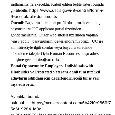
sağlamanız gerekecektir. Kabul edilen belge listesi burada
https://www.uscis.gov/i-9-central/form-i-
görülebilir:
9-acceptable-documents
Önemli
: Başvurmak için bir profil oluşturmalı ve tam iş
başvurunuzu UC applicant portal üzerinden
göndermelisiniz. Diğer web siteleri üzerinden yapılan
“easy apply” başvurularını değerlendiremiyoruz. UC işe
alım süreciyle ilgili sorular veya başvuru sürecinde
düzenleme talepleri için Human Resources ile şu adresten
jobs@uc.edu
iletişime geçin:
.
Equal Opportunity Employer. Individuals with
Disabilities ve Protected Veterans dahil tüm nitelikli
adayların istihdam için değerlendirileceği bir iş yeri
inşa ediyoruz.
Ayrıntılar burada
https://mcusercontent.com/5b42f0c1669f73
bulunabilir:
5a6f-9284-fa0d-