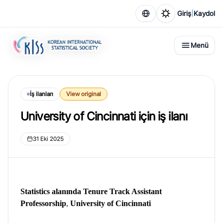
|
Giriş
Kaydol
Menü
İş ilanları
View original
University of Cincinnati için iş ilanı
31 Eki 2025
Statistics alanında Tenure Track Assistant
Professorship
,
University of Cincinnati