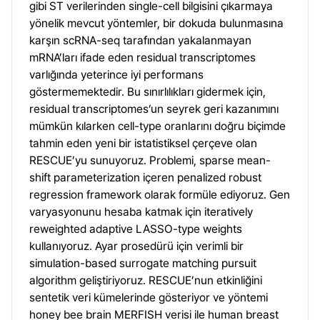
gibi ST verilerinden single-cell bilgisini çıkarmaya
yönelik mevcut yöntemler, bir dokuda bulunmasına
karşın scRNA-seq tarafından yakalanmayan
mRNA’ları ifade eden residual transcriptomes
varlığında yeterince iyi performans
göstermemektedir. Bu sınırlılıkları gidermek için,
residual transcriptomes’un seyrek geri kazanımını
mümkün kılarken cell-type oranlarını doğru biçimde
tahmin eden yeni bir istatistiksel çerçeve olan
RESCUE’yu sunuyoruz. Problemi, sparse mean-
shift parameterization içeren penalized robust
regression framework olarak formüle ediyoruz. Gen
varyasyonunu hesaba katmak için iteratively
reweighted adaptive LASSO-type weights
kullanıyoruz. Ayar prosedürü için verimli bir
simulation-based surrogate matching pursuit
algorithm geliştiriyoruz. RESCUE’nun etkinliğini
sentetik veri kümelerinde gösteriyor ve yöntemi
honey bee brain MERFISH verisi ile human breast