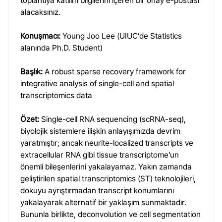
toplantıya katılım bilgilerini içeren bir onay e-postası
alacaksınız.
Konuşmacı:
Young Joo Lee (UIUC’de Statistics
alanında Ph.D. Student)
Başlık:
A robust sparse recovery framework for
integrative analysis of single-cell and spatial
transcriptomics data
Özet:
Single-cell RNA sequencing (scRNA-seq),
biyolojik sistemlere ilişkin anlayışımızda devrim
yaratmıştır; ancak neurite-localized transcripts ve
extracellular RNA gibi tissue transcriptome’un
önemli bileşenlerini yakalayamaz. Yakın zamanda
geliştirilen spatial transcriptomics (ST) teknolojileri,
dokuyu ayrıştırmadan transcript konumlarını
yakalayarak alternatif bir yaklaşım sunmaktadır.
Bununla birlikte, deconvolution ve cell segmentation