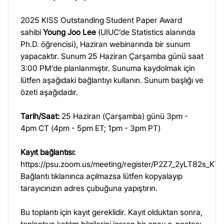
2025 KISS Outstanding Student Paper Award
sahibi
Young Joo Lee
(UIUC’de Statistics alanında
Ph.D. öğrencisi), Haziran webinarında bir sunum
yapacaktır. Sunum 25 Haziran Çarşamba günü saat
3:00 PM’de planlanmıştır. Sunuma kaydolmak için
lütfen aşağıdaki bağlantıyı kullanın. Sunum başlığı ve
özeti aşağıdadır.
Tarih/Saat:
25 Haziran (Çarşamba) günü 3pm -
4pm CT (4pm - 5pm ET; 1pm - 3pm PT)
Kayıt bağlantısı:
https://psu.zoom.us/meeting/register/P2Z7_2yLT82s_K
Bağlantı tıklanınca açılmazsa lütfen kopyalayıp
tarayıcınızın adres çubuğuna yapıştırın.
Bu toplantı için kayıt gereklidir. Kayıt olduktan sonra,