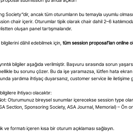
d proposal submission şu anda açıktır!
ociety”dir, ancak tüm oturumların bu temayla uyumlu olması zoru
ion chair içerir. Oturumlar tipik olarak chair dahil 2–6 katılımcıd
istten oluşan panel tartışmalarıdır.
gilerini dâhil edebilmek için,
tüm session proposal’ları
online o
ıntılı bilgiler aşağıda verilmiştir. Başvuru sırasında sorun yaşar
llikle bu sorunu çözer. Bu da işe yaramazsa, lütfen hata ekran 
usunda yardıma ihtiyaç duyarsanız, customer service ile iletişim
lgilere ihtiyacı olacaktır:
Not: Oturumunuz bireysel sunumlar içerecekse session type olar
Section, Sponsoring Society, ASA Journal, Memorial) – Ön onaylı
lik ve formatı içeren kısa bir oturum açıklaması sağlayın.