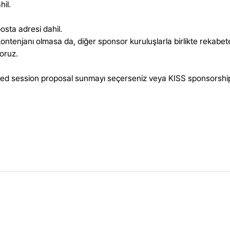
il.
sta adresi dahil.
kontenjanı olmasa da, diğer sponsor kuruluşlarla birlikte rekabet
oruz.
nvited session proposal sunmayı seçerseniz veya KISS sponsorship