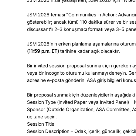
JSM 2026 hızla yaklaşırken,
JSM 2026
için invite
JSM 2026 teması “Communities in Action: Advancing S
gösterebilir; ancak tümü 110 dakika sürer ve bir sess
discussant’lı 2–3 konuşmacı formatı veya 3–5 panel
JSM 2026’nın erken planlama aşamalarına oturum bil
(11:59 p.m. ET)
tarihine kadar açık olacaktır.
Bir invited session proposal sunmak için gereken ayr
veya bir incognito oturumu kullanmayı deneyin. Gene
adresine e-posta gönderin. ASA giriş bilgileri kon
Bir proposal sunmak için düzenleyicilerin aşağıdaki bi
Session Type (Invited Paper veya Invited Panel) – 
Sponsor (Outside Organization, ASA Committee, ASA 
üç tane seçin.
Session Title
Session Description – Odak, içerik, güncellik, çekici