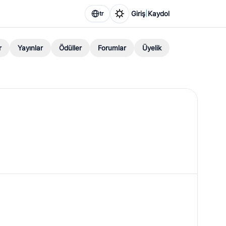
|
Giriş
Kaydol
tr
r
Yayınlar
Ödüller
Forumlar
Üyelik