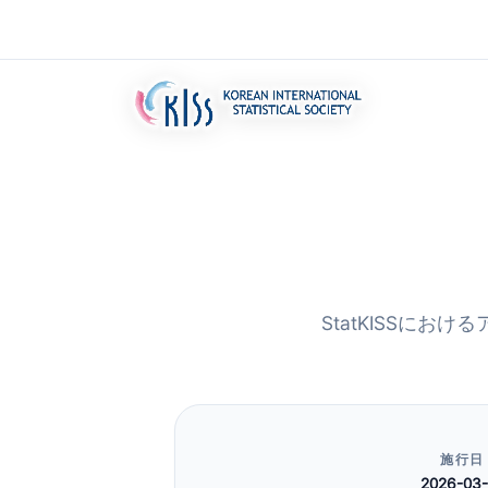
StatKISSに
施行日
2026-03-