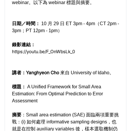
webinar。以下為 webinar 標題與摘要。
日期／時間：
10 月 29 日 ET 3pm - 4pm（CT 2pm -
3pm；PT 12pm - 1pm）
錄影連結：
https://youtu.be/F_OnWbsLk_0
講者：
Yanghyeon Cho
來自
University of Idaho。
標題：
A Unified Framework for Small Area
Estimation: From Optimal Prediction to Error
Assessment
摘要
：Small area estimation (SAE) 面臨兩項重要挑
戰：(i) 如何處理 informative sampling designs，也
就是在控制 auxiliary variables 後，樣本選取機制仍