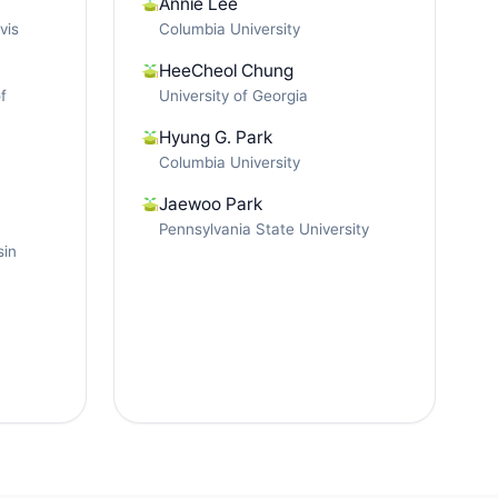
Annie Lee
vis
Columbia University
HeeCheol Chung
f
University of Georgia
Hyung G. Park
Columbia University
Jaewoo Park
Pennsylvania State University
sin