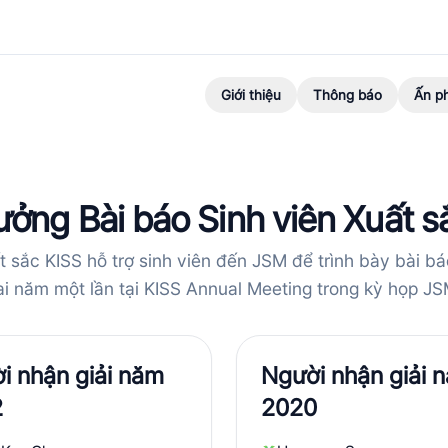
Giới thiệu
Thông báo
Ấn p
hưởng Bài báo Sinh viên Xuất s
t sắc KISS hỗ trợ sinh viên đến JSM để trình bày bài b
ai năm một lần tại KISS Annual Meeting trong kỳ họp JS
i nhận giải năm
Người nhận giải 
2
2020