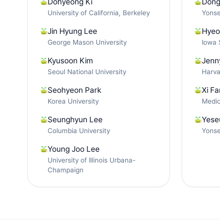
Dohyeong Ki
Dong
University of California, Berkeley
Yonse
Jin Hyung Lee
Hyeo
George Mason University
Iowa 
Kyusoon Kim
Jenn
Seoul National University
Harva
Seohyeon Park
Xi F
Korea University
Medic
Seunghyun Lee
Yese
Columbia University
Yonse
Young Joo Lee
University of Illinois Urbana-
Champaign