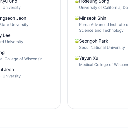
Kyu Cho
Hoseung Song
i University
University of California, Da
ngseon Jeon
Minseok Shin
State University
Korea Advanced Institute o
Science and Technology
y Lee
Seongoh Park
rd University
Seoul National University
ang
Yayun Xu
al College of Wisconsin
Medical College of Wiscon
ul Jeon
i University