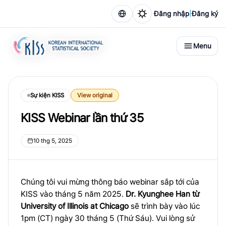
|
Đăng nhập
Đăng ký
Menu
Sự kiện KISS
View original
KISS Webinar lần thứ 35
10 thg 5, 2025
Chúng tôi vui mừng thông báo webinar sắp tới của
KISS vào tháng 5 năm 2025.
Dr. Kyunghee Han từ
University of Illinois at Chicago
sẽ trình bày vào lúc
1pm (CT) ngày 30 tháng 5 (Thứ Sáu). Vui lòng sử