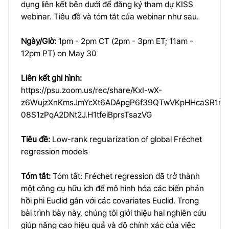
dụng liên kết bên dưới để đăng ký tham dự KISS
webinar. Tiêu đề và tóm tắt của webinar như sau.
Ngày/Giờ:
1pm - 2pm CT (2pm - 3pm ET; 11am -
12pm PT) on May 30
Liên kết ghi hình:
https://psu.zoom.us/rec/share/KxI-wX-
z6WujzXnKmsJmYcXt6ADApgP6f39QTwVKpHHcaSR1m-
08S1zPqA2DNt2J.H1tfeiBprsTsazVG
Tiêu đề:
Low-rank regularization of global Fréchet
regression models
Tóm tắt:
Tóm tắt: Fréchet regression đã trở thành
một công cụ hữu ích để mô hình hóa các biến phản
hồi phi Euclid gắn với các covariates Euclid. Trong
bài trình bày này, chúng tôi giới thiệu hai nghiên cứu
giúp nâng cao hiệu quả và độ chính xác của việc