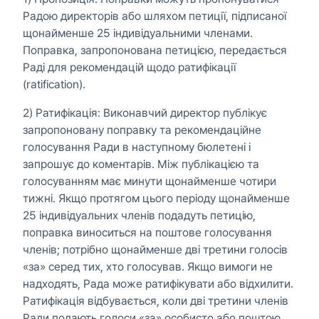
Радою директорів або шляхом петиції, підписаної
щонайменше 25 індивідуальними членами.
Поправка, запропонована петицією, передається
Раді для рекомендацій щодо ратифікації
(ratification).
2) Ратифікація: Виконавчий директор публікує
запропоновану поправку та рекомендаційне
голосування Ради в наступному бюлетені і
запрошує до коментарів. Між публікацією та
голосуванням має минути щонайменше чотири
тижні. Якщо протягом цього періоду щонайменше
25 індивідуальних членів подадуть петицію,
поправка виноситься на поштове голосування
членів; потрібно щонайменше дві третини голосів
«за» серед тих, хто голосував. Якщо вимоги не
надходять, Рада може ратифікувати або відхилити.
Ратифікація відбувається, коли дві третини членів
Ради подають голоси «за» особисто або поштою