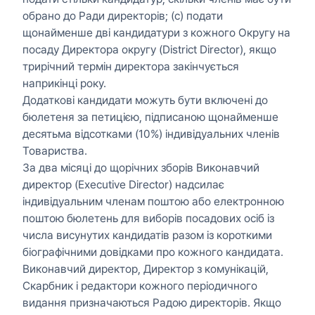
обрано до Ради директорів; (c) подати
щонайменше дві кандидатури з кожного Округу на
посаду Директора округу (District Director), якщо
трирічний термін директора закінчується
наприкінці року.
Додаткові кандидати можуть бути включені до
бюлетеня за петицією, підписаною щонайменше
десятьма відсотками (10%) індивідуальних членів
Товариства.
За два місяці до щорічних зборів Виконавчий
директор (Executive Director) надсилає
індивідуальним членам поштою або електронною
поштою бюлетень для виборів посадових осіб із
числа висунутих кандидатів разом із короткими
біографічними довідками про кожного кандидата.
Виконавчий директор, Директор з комунікацій,
Скарбник і редактори кожного періодичного
видання призначаються Радою директорів. Якщо