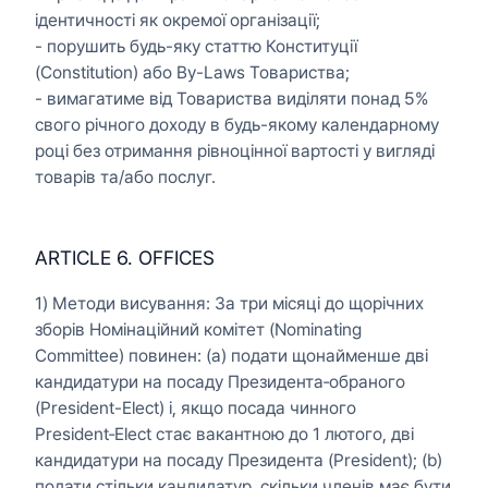
ідентичності як окремої організації;
- порушить будь-яку статтю Конституції
(Constitution) або By-Laws Товариства;
- вимагатиме від Товариства виділяти понад 5%
свого річного доходу в будь-якому календарному
році без отримання рівноцінної вартості у вигляді
товарів та/або послуг.
ARTICLE 6. OFFICES
1) Методи висування: За три місяці до щорічних
зборів Номінаційний комітет (Nominating
Committee) повинен: (a) подати щонайменше дві
кандидатури на посаду Президента‑обраного
(President-Elect) і, якщо посада чинного
President‑Elect стає вакантною до 1 лютого, дві
кандидатури на посаду Президента (President); (b)
подати стільки кандидатур, скільки членів має бути