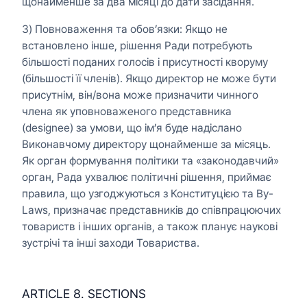
щонайменше за два місяці до дати засідання.
3) Повноваження та обов’язки: Якщо не
встановлено інше, рішення Ради потребують
більшості поданих голосів і присутності кворуму
(більшості її членів). Якщо директор не може бути
присутнім, він/вона може призначити чинного
члена як уповноваженого представника
(designee) за умови, що ім’я буде надіслано
Виконавчому директору щонайменше за місяць.
Як орган формування політики та «законодавчий»
орган, Рада ухвалює політичні рішення, приймає
правила, що узгоджуються з Конституцією та By-
Laws, призначає представників до співпрацюючих
товариств і інших органів, а також планує наукові
зустрічі та інші заходи Товариства.
ARTICLE 8. SECTIONS