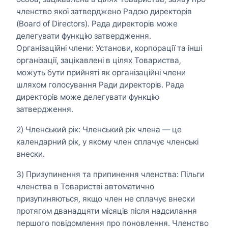
членство якої затверджено Радою директорів
(Board of Directors). Рада директорів може
делегувати функцію затвердження.
Організаційні члени: Установи, корпорації та інші
організації, зацікавлені в цілях Товариства,
можуть бути прийняті як організаційні члени
шляхом голосування Ради директорів. Рада
директорів може делегувати функцію
затвердження.
2) Членський рік: Членський рік члена — це
календарний рік, у якому член сплачує членські
внески.
3) Призупинення та припинення членства: Пільги
членства в Товаристві автоматично
призупиняються, якщо член не сплачує внески
протягом дванадцяти місяців після надсилання
першого повідомлення про поновлення. Членство