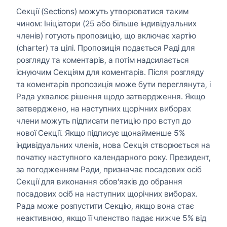
Секції (Sections) можуть утворюватися таким
чином: Ініціатори (25 або більше індивідуальних
членів) готують пропозицію, що включає хартію
(charter) та цілі. Пропозиція подається Раді для
розгляду та коментарів, а потім надсилається
існуючим Секціям для коментарів. Після розгляду
та коментарів пропозиція може бути переглянута, і
Рада ухвалює рішення щодо затвердження. Якщо
затверджено, на наступних щорічних виборах
члени можуть підписати петицію про вступ до
нової Секції. Якщо підписує щонайменше 5%
індивідуальних членів, нова Секція створюється на
початку наступного календарного року. Президент,
за погодженням Ради, призначає посадових осіб
Секції для виконання обов’язків до обрання
посадових осіб на наступних щорічних виборах.
Рада може розпустити Секцію, якщо вона стає
неактивною, якщо її членство падає нижче 5% від