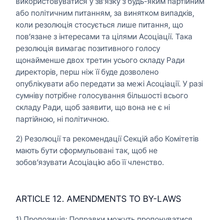
використовуватися у зв’язку з будь-яким партійним
або політичним питанням, за винятком випадків,
коли резолюція стосується лише питання, що
пов’язане з інтересами та цілями Асоціації. Така
резолюція вимагає позитивного голосу
щонайменше двох третин усього складу Ради
директорів, перш ніж її буде дозволено
опублікувати або передати за межі Асоціації. У разі
сумніву потрібне голосування більшості всього
складу Ради, щоб заявити, що вона не є ні
партійною, ні політичною.
2) Резолюції та рекомендації Секцій або Комітетів
мають бути сформульовані так, щоб не
зобов’язувати Асоціацію або її членство.
ARTICLE 12. AMENDMENTS TO BY-LAWS
1) Пропозиція: Поправки можуть пропонуватися