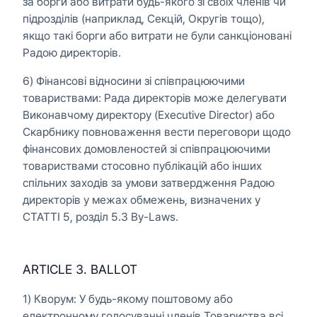
за борги або витрати будь-якого зі своїх членів чи
підрозділів (наприклад, Секцій, Округів тощо),
якщо такі борги або витрати не були санкціоновані
Радою директорів.
6) Фінансові відносини зі співпрацюючими
товариствами: Рада директорів може делегувати
Виконавчому директору (Executive Director) або
Скарбнику повноваження вести переговори щодо
фінансових домовленостей зі співпрацюючими
товариствами стосовно публікацій або інших
спільних заходів за умови затвердження Радою
директорів у межах обмежень, визначених у
СТАТТІ 5, розділ 5.3 By-Laws.
ARTICLE 3. BALLOT
1) Кворум: У будь-якому поштовому або
електронному голосуванні членів Товариства всі