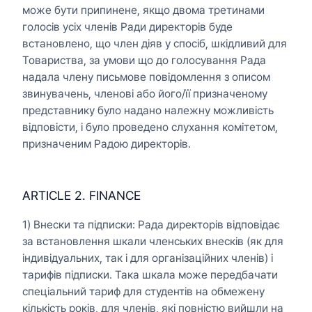
може бути припинене, якщо двома третинами
голосів усіх членів Ради директорів буде
встановлено, що член діяв у спосіб, шкідливий для
Товариства, за умови що до голосування Рада
надала члену письмове повідомлення з описом
звинувачень, членові або його/її призначеному
представнику було надано належну можливість
відповісти, і було проведено слухання комітетом,
призначеним Радою директорів.
ARTICLE 2. FINANCE
1) Внески та підписки: Рада директорів відповідає
за встановлення шкали членських внесків (як для
індивідуальних, так і для організаційних членів) і
тарифів підписки. Така шкала може передбачати
спеціальний тариф для студентів на обмежену
кількість років, для членів, які повністю вийшли на