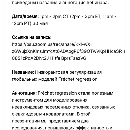
приведены название и аннотация вебинара.
Дата/время:
1pm - 2pm CT (2pm - 3pm ET; 11am -
12pm PT) 30 мая
Ссылка на запись:
https://psu.zoom.us/rec/share/KxI-wX-
z6WujzXnKmsJmYcXt6ADApgP6f39QTwVKpHHcaSR1m-
08S1zPqA2DNt2J.H1tfeiBprsTsazVG
Название:
Низкоранговая регуляризация
глобальных моделей Fréchet regression
Аннотация:
Fréchet regression стала полезным
инструментом для моделирования
неевклидовых переменных отклика, связанных
с евклидовыми ковариатами. В этой
презентации мы представляем два
исследования, повышающих эффективность и