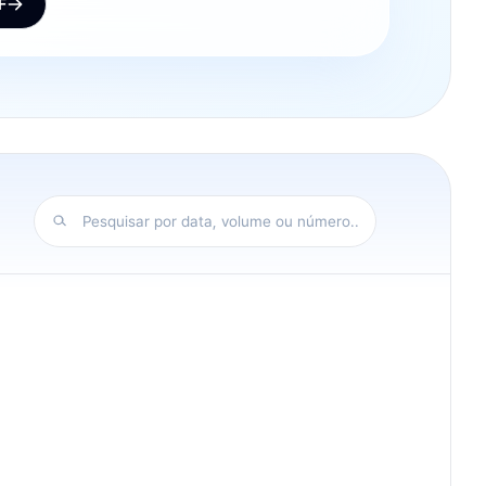
F
Pesquisar por data, volume ou número...