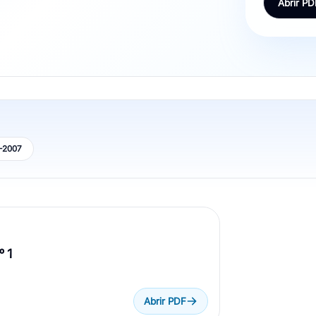
Abrir PD
–2007
º 1
Abrir PDF