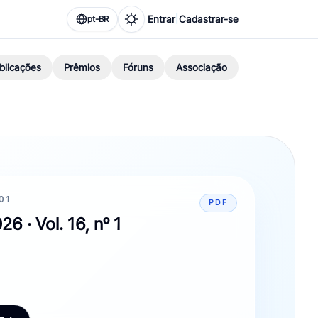
|
Entrar
Cadastrar-se
pt-BR
blicações
Prêmios
Fóruns
Associação
01
PDF
26 · Vol. 16, nº 1