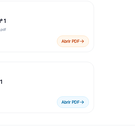
º 1
.pdf
Abrir PDF
 1
Abrir PDF