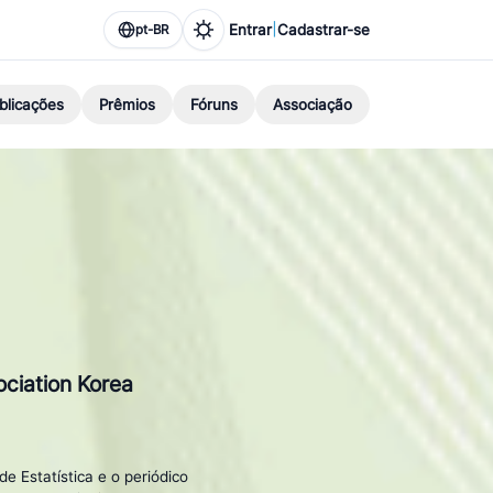
|
Entrar
Cadastrar-se
pt-BR
blicações
Prêmios
Fóruns
Associação
ociation Korea
de Estatística e o periódico