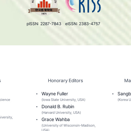
pISSN: 2287-7843
eISSN: 2383-4757
s
Honorary Editors
Ma
Wayne Fuller
Sangb
cience
(
Iowa State University, USA
)
(
Korea U
Donald B. Rubin
(
Harvard University, USA
)
versity,
Grace Wahba
(
University of Wisconsin-Madison,
USA
)