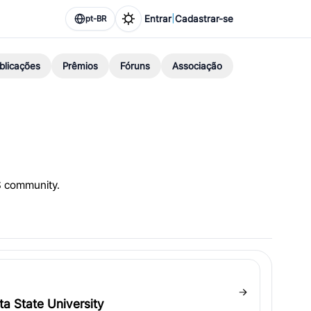
|
Entrar
Cadastrar-se
pt-BR
blicações
Prêmios
Fóruns
Associação
S community.
ta State University