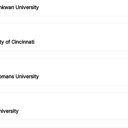
nkwan University
y of Cincinnati
mans University
iversity