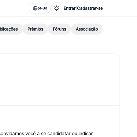
|
Entrar
Cadastrar-se
pt-BR
blicações
Prêmios
Fóruns
Associação
onvidamos você a se candidatar ou indicar