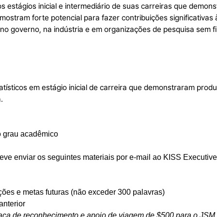
 estágios inicial e intermediário de suas carreiras que demon
mostram forte potencial para fazer contribuições significativas
o governo, na indústria e em organizações de pesquisa sem fin
sticos em estágio inicial de carreira que demonstraram produt
.
o grau acadêmico
ve enviar os seguintes materiais por e-mail ao KISS Executive 
ções e metas futuras (não exceder 300 palavras)
anterior
aca de reconhecimento e apoio de viagem de $500 para o JSM