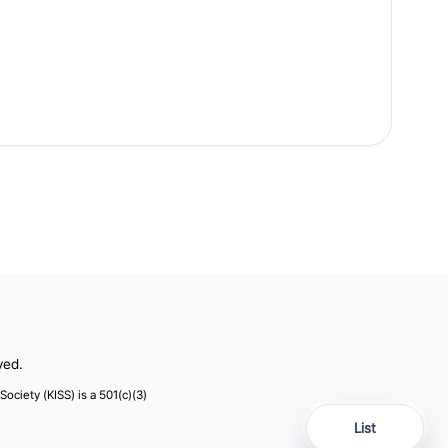
ved.
 Society (KISS) is a 501(c)(3)
List