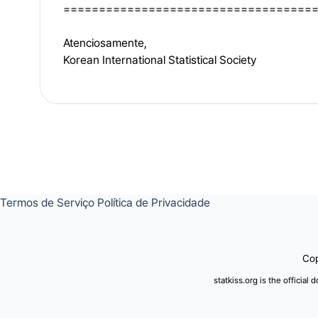
===================================
Atenciosamente,
Korean International Statistical Society
Termos de Serviço
Política de Privacidade
Cop
statkiss.org is the official 