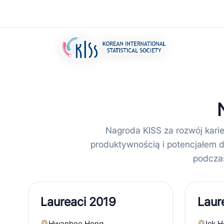
Nagroda KISS za rozwój karie
produktywnością i potencjałem d
podczas
Laureaci 2019
Laur
Hwanhee Hong
Ick H