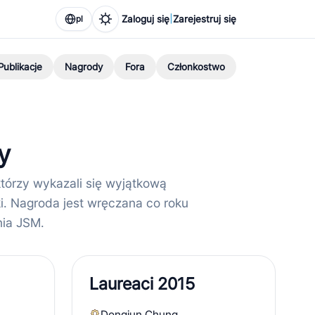
|
Zaloguj się
Zarejestruj się
pl
Publikacje
Nagrody
Fora
Członkostwo
y
którzy wykazali się wyjątkową
i. Nagroda jest wręczana co roku
nia JSM.
Laureaci 2015
Dongjun Chung