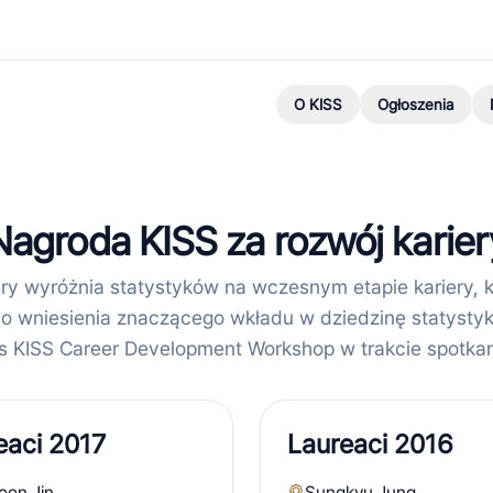
O KISS
Ogłoszenia
Nagroda KISS za rozwój karier
ry wyróżnia statystyków na wczesnym etapie kariery, 
o wniesienia znaczącego wkładu w dziedzinę statystyk
 KISS Career Development Workshop w trakcie spotka
eaci 2017
Laureaci 2016
oon Jin
Sungkyu Jung