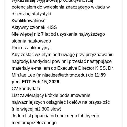
wykazali się wyjątkową produktywnością i
potencjałem do wniesienia znaczącego wkładu w
dziedzinę statystyki.
Kwalifikowalność:
Aktywny członek KISS
Nie więcej niż 7 lat od uzyskania najwyższego
stopnia naukowego
Proces aplikacyjny:
Aby zostać wziętym pod uwagę przy przyznawaniu
nagrody, kandydaci powinni przesłać następujące
materiały e-mailem do Executive Director KISS, Dr.
minjae.lee@uth.tmc.edu
MinJae Lee (
) do
11:59
p.m. EDT Feb 15, 2026
:
CV kandydata
List zawierający krótkie podsumowanie
najważniejszych osiągnięć i celów na przyszłość
(nie więcej niż 300 słów)
Jeden list poparcia od obecnego lub byłego
mentora/przełożonego