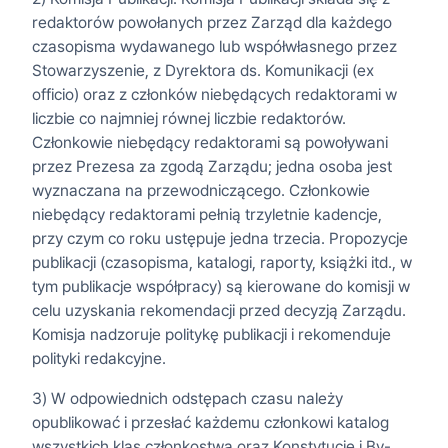
redaktorów powołanych przez Zarząd dla każdego
czasopisma wydawanego lub współwłasnego przez
Stowarzyszenie, z Dyrektora ds. Komunikacji (ex
officio) oraz z członków niebędących redaktorami w
liczbie co najmniej równej liczbie redaktorów.
Członkowie niebędący redaktorami są powoływani
przez Prezesa za zgodą Zarządu; jedna osoba jest
wyznaczana na przewodniczącego. Członkowie
niebędący redaktorami pełnią trzyletnie kadencje,
przy czym co roku ustępuje jedna trzecia. Propozycje
publikacji (czasopisma, katalogi, raporty, książki itd., w
tym publikacje współpracy) są kierowane do komisji w
celu uzyskania rekomendacji przed decyzją Zarządu.
Komisja nadzoruje politykę publikacji i rekomenduje
polityki redakcyjne.
3) W odpowiednich odstępach czasu należy
opublikować i przesłać każdemu członkowi katalog
wszystkich klas członkostwa oraz Konstytucję i By-