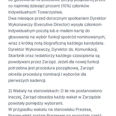
co najmniej dziesięć procent (10%) członków
indywidualnych Towarzystwa.
Dwa miesiące przed dorocznym spotkaniem Dyrektor
Wykonawczy (Executive Director) wysyła członkom
indywidualnym pocztą lub e-mailem kartę do
głosowania na wybór funkcji spośród nominowanych,
wraz z krótką notą biograficzną każdego kandydata.
Dyrektor Wykonawczy, Dyrektor ds. Komunikacji,
Skarbnik oraz redaktorzy każdego czasopisma są
powoływani przez Zarząd. Jeżeli dla nowej funkcji
potrzebna jest procedura początkowa, Zarząd
określa procedurę nominacji i wyborów dla
pierwszych kadencji.
2) Wakaty na stanowiskach: O ile nie postanowiono
inaczej, Zarząd obsadza każdy wakat w Zarządzie
powstały pomiędzy wyborami.
W przypadku wakatu na stanowisku Prezesa,
Prezes‑elekt zostaje Prezesem na pozostałą część