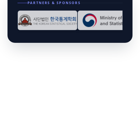
Song KISS Program Chair Elect
PARTNERS & SPONSORS