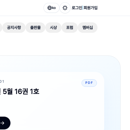
|
로그인
회원가입
ko
공지사항
출판물
시상
포럼
멤버십
01
PDF
 5월 16권 1호