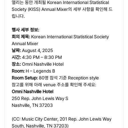
열리는 동안 개최될 Korean International Statistical
Society (KISS) Annual Mixer의 세부 사항을 확인해 드
립니다.
행사 세부 정보:
회의 제목:
Korean International Statistical Society
Annual Mixer
날짜:
August 4, 2025
시간:
4:30 PM – 8:30 PM
장소:
Omni Nashville Hotel
Room:
H – Legends B
Room Setup:
80명 참석 기준 Reception style
참고를 위해 아래 venue 주소를 확인해 주세요:
Omni Nashville Hotel
250 Rep. John Lewis Way S
Nashville, TN 37203
(CC: Music City Center, 201 Rep. John Lewis Way
South, Nashville, TN 37203)