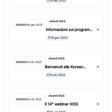
15 set 2023
Eventi KISS
18 gen 2023
CREATED
Informazioni sui programmi
PhD/MS negli Stati Uniti per
18 gen 2023
studenti internazionali
Eventi KISS
14 dic 2022
CREATED
Benvenuti alla Korean
International Statistical
14 dic 2022
Society (KISS)!
Eventi KISS
25 ott 2022
CREATED
Il 14° webinar KISS