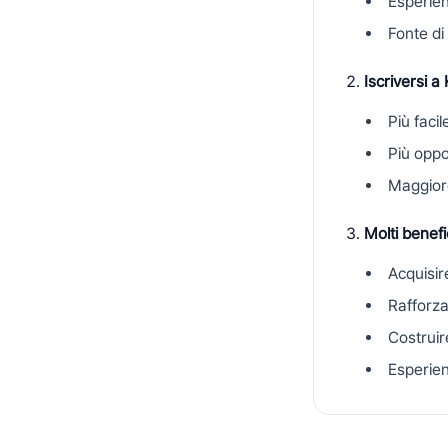
Esperien
Fonte di 
Iscriversi a 
Più faci
Più oppo
Maggiore
Molti benefi
Acquisir
Rafforzar
Costruir
Esperien