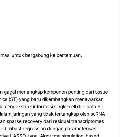
formasi untuk bergabung ke pertemuan.
un gagal menangkap komponen penting dari tissue
riptomics (ST) yang baru dikembangkan menawarkan
 mengekstrak informasi single-cell dari data ST,
 dalam jaringan yang tidak tertangkap oleh scRNA-
n sparse recovery dari residual transcriptomes
zed robust regression dengan parameterisasi
ptive LASSO-type. Algoritme simulation-based