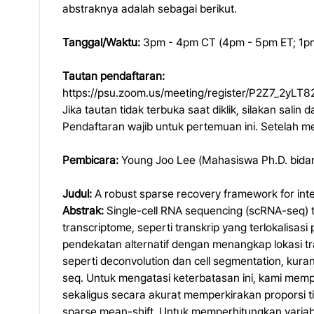
abstraknya adalah sebagai berikut.
Tanggal/Waktu:
3pm - 4pm CT (4pm - 5pm ET; 1pm
Tautan pendaftaran:
https://psu.zoom.us/meeting/register/P2Z7_2yL
Jika tautan tidak terbuka saat diklik, silakan sali
Pendaftaran wajib untuk pertemuan ini. Setelah m
Pembicara:
Young Joo Lee (Mahasiswa Ph.D. bidang
Judul:
A robust sparse recovery framework for integr
Abstrak:
Single-cell RNA sequencing (scRNA-seq) 
transcriptome, seperti transkrip yang terlokalisa
pendekatan alternatif dengan menangkap lokasi tra
seperti deconvolution dan cell segmentation, kura
seq. Untuk mengatasi keterbatasan ini, kami mem
sekaligus secara akurat memperkirakan proporsi t
sparse mean-shift. Untuk memperhitungkan variabi