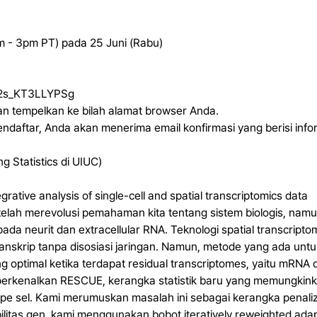
 - 3pm PT) pada 25 Juni (Rabu)
T82s_KT3LLYPSg
n dan tempelkan ke bilah alamat browser Anda.
endaftar, Anda akan menerima email konfirmasi yang berisi in
 Statistics di UIUC)
ative analysis of single-cell and spatial transcriptomics data
telah merevolusi pemahaman kita tentang sistem biologis, nam
si pada neurit dan extracellular RNA. Teknologi spatial transc
nskrip tanpa disosiasi jaringan. Namun, metode yang ada untuk
ng optimal ketika terdapat residual transcriptomes, yaitu mRNA
perkenalkan RESCUE, kerangka statistik baru yang memungkinka
ipe sel. Kami merumuskan masalah ini sebagai kerangka penali
litas gen, kami menggunakan bobot iteratively reweighted ada