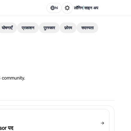
|
लॉगिन
साइन अप
hi
घोषणाएँ
प्रकाशन
पुरस्कार
फ़ोरम
सदस्यता
S community.
sor पद