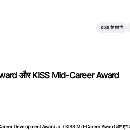
KISS के बारे में
ward और KISS Mid-Career Award
Career Development Award
and
KISS Mid-Career Award
और हम आ