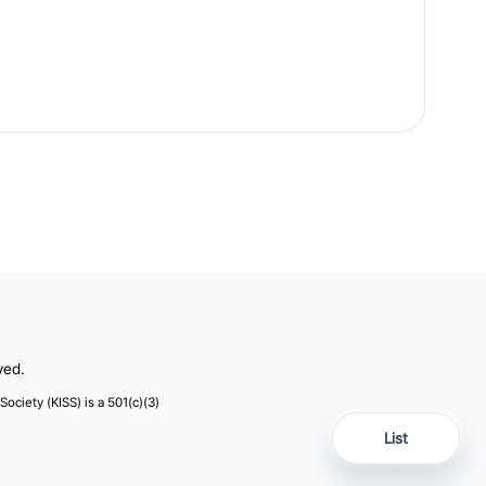
ved.
 Society (KISS) is a 501(c)(3)
List