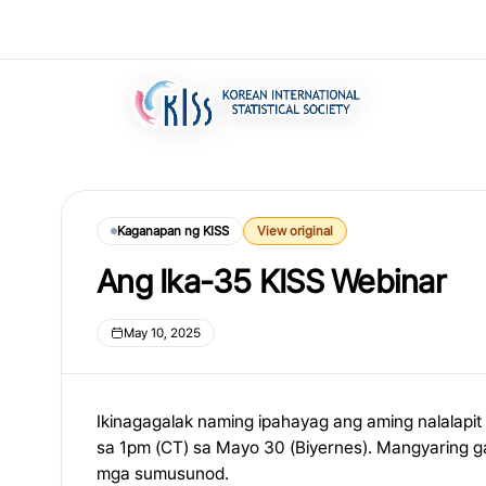
Kaganapan ng KISS
View original
Ang Ika-35 KISS Webinar
May 10, 2025
Ikinagagalak naming ipahayag ang aming nalalapi
sa 1pm (CT) sa Mayo 30 (Biyernes). Mangyaring ga
mga sumusunod.