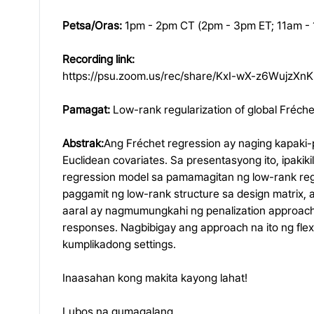
Petsa/Oras:
1pm - 2pm CT (2pm - 3pm ET; 11am -
Recording link:
https://psu.zoom.us/rec/share/KxI-wX-z6Wuj
Pamagat:
Low-rank regularization of global Fréch
Abstrak:
Ang Fréchet regression ay naging kapak
Euclidean covariates. Sa presentasyong ito, ipaki
regression model sa pamamagitan ng low-rank reg
paggamit ng low-rank structure sa design matrix, 
aaral ay nagmumungkahi ng penalization approach p
responses. Nagbibigay ang approach na ito ng flex
kumplikadong settings.
Inaasahan kong makita kayong lahat!
Lubos na gumagalang,