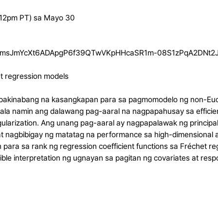
 12pm PT) sa Mayo 30
zXnKmsJmYcXt6ADApgP6f39QTwVKpHHcaSR1m-08S1zPqA2DNt2J.
et regression models
i-pakinabang na kasangkapan para sa pagmomodelo ng non-Eucl
kilala namin ang dalawang pag-aaral na nagpapahusay sa efficie
ularization. Ang unang pag-aaral ay nagpapalawak ng princip
at nagbibigay ng matatag na performance sa high-dimensional at
ara sa rank ng regression coefficient functions sa Fréchet reg
ible interpretation ng ugnayan sa pagitan ng covariates at res