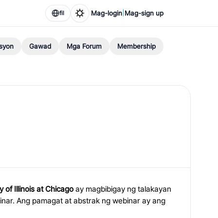
|
Mag-login
Mag-sign up
fil
asyon
Gawad
Mga Forum
Membership
of Illinois at Chicago
ay magbibigay ng talakayan
inar. Ang pamagat at abstrak ng webinar ay ang