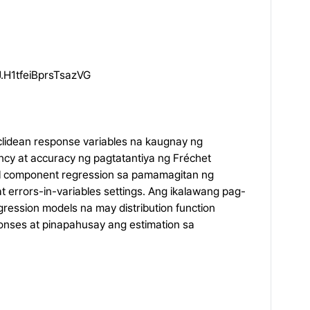
H1tfeiBprsTsazVG
idean response variables na kaugnay ng
ncy at accuracy ng pagtatantiya ng Fréchet
al component regression sa pamamagitan ng
 errors-in-variables settings. Ang ikalawang pag-
ression models na may distribution function
ponses at pinapahusay ang estimation sa