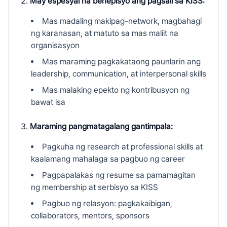
May espesyal na benepisyo ang pagsali sa KISS:
Mas madaling makipag-network, magbahagi
ng karanasan, at matuto sa mas maliit na
organisasyon
Mas maraming pagkakataong paunlarin ang
leadership, communication, at interpersonal skills
Mas malaking epekto ng kontribusyon ng
bawat isa
Maraming pangmatagalang gantimpala:
Pagkuha ng research at professional skills at
kaalamang mahalaga sa pagbuo ng career
Pagpapalakas ng resume sa pamamagitan
ng membership at serbisyo sa KISS
Pagbuo ng relasyon: pagkakaibigan,
collaborators, mentors, sponsors