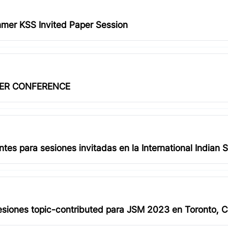
mer KSS Invited Paper Session
CER CONFERENCE
s para sesiones invitadas en la International Indian St
 Mines, Golden, CO, del 1 al 4 de junio de 2023
siones topic-contributed para JSM 2023 en Toronto, Ca