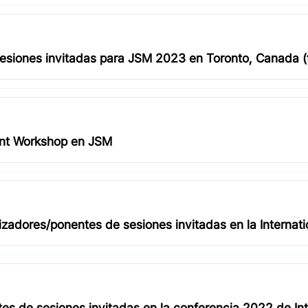
esiones invitadas para JSM 2023 en Toronto, Canada (f
nt Workshop en JSM
adores/ponentes de sesiones invitadas en la Internation
ndia, del 26 al 30 de diciembre de 2022
 de sesiones invitadas en la conferencia 2022 de Inter