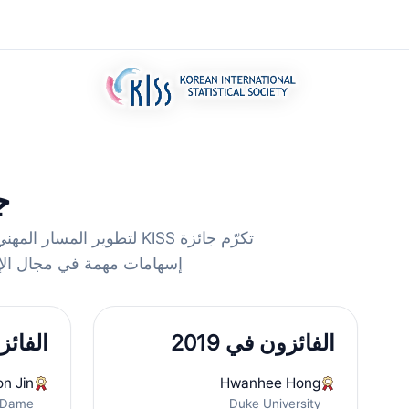
جائز
تكرّم جائزة KISS لتطوير
إسهامات مهمة في مجال الإحصاء. تُمنح الجائزة سنويًا
الفائزون في 2019
الفائزو
on Jin
Hwanhee Hong
e Dame
Duke University